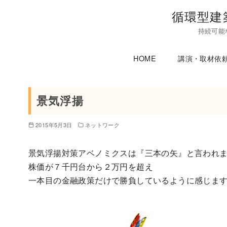
コ
循環型建
ン
持続可能
テ
ン
HOME
講演・取材依
ツ
へ
移
景気浮揚
動
2015年5月3日
ネットワーク
景気浮揚対策アベノミクスは『三本の矢』と言われ
株価が７千円台から２万円を超え
一本目の金融政策だけで勝負しているように感じま