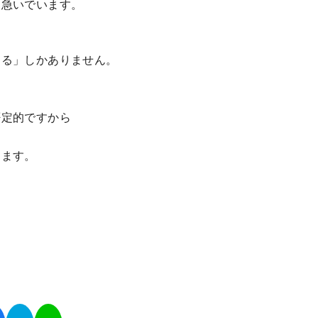
を急いでいます。
める」しかありません。
否定的ですから
）
ります。