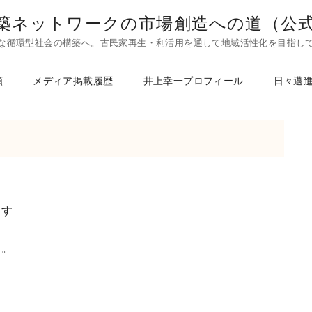
築ネットワークの市場創造への道（公
な循環型社会の構築へ。古民家再生・利活用を通して地域活性化を目指し
頼
メディア掲載履歴
井上幸一プロフィール
日々邁
ます
す。