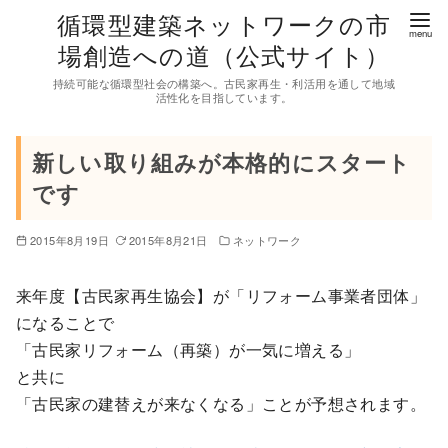
コ
循環型建築ネットワークの市
ン
場創造への道（公式サイト）
テ
持続可能な循環型社会の構築へ。古民家再生・利活用を通して地域
ン
活性化を目指しています。
ツ
へ
新しい取り組みが本格的にスタート
移
です
動
2015年8月19日
2015年8月21日
ネットワーク
来年度【古民家再生協会】が「リフォーム事業者団体」
になることで
「古民家リフォーム（再築）が一気に増える」
と共に
「古民家の建替えが来なくなる」ことが予想されます。