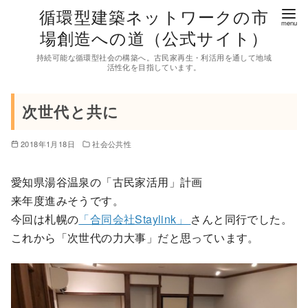
コ
循環型建築ネットワークの市
ン
場創造への道（公式サイト）
テ
持続可能な循環型社会の構築へ。古民家再生・利活用を通して地域
ン
活性化を目指しています。
ツ
へ
次世代と共に
移
動
2018年1月18日
社会公共性
愛知県湯谷温泉の「古民家活用」計画
来年度進みそうです。
今回は札幌の
「合同会社Staylink」
さんと同行でした。
これから「次世代の力大事」だと思っています。