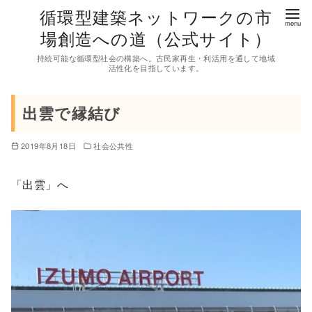
コ
循環型建築ネットワークの市
ン
場創造への道（公式サイト）
テ
持続可能な循環型社会の構築へ。古民家再生・利活用を通して地域
ン
活性化を目指しています。
ツ
へ
出雲で縁結び
移
動
2019年8月18日
社会公共性
「出雲」へ