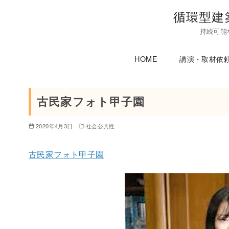
コ
循環型建
ン
持続可能
テ
ン
HOME
講演・取材依
ツ
へ
移
古民家フォト甲子園
動
2020年4月3日
社会公共性
古民家フォト甲子園