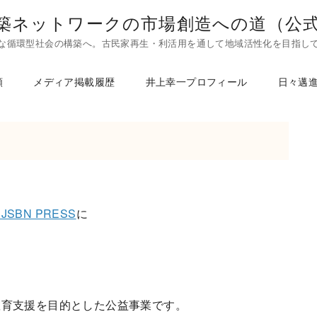
築ネットワークの市場創造への道（公
な循環型社会の構築へ。古民家再生・利活用を通して地域活性化を目指し
頼
メディア掲載履歴
井上幸一プロフィール
日々邁
SBN PRESS
に
教育支援を目的とした公益事業です。