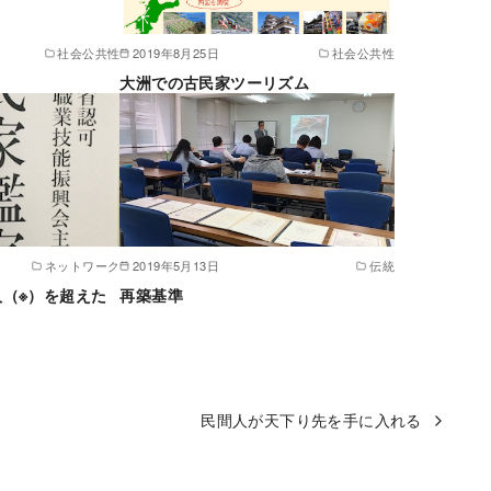
社会公共性
2019年8月25日
社会公共性
大洲での古民家ツーリズム
ネットワーク
2019年5月13日
伝統
（※）を超えた
再築基準
民間人が天下り先を手に入れる