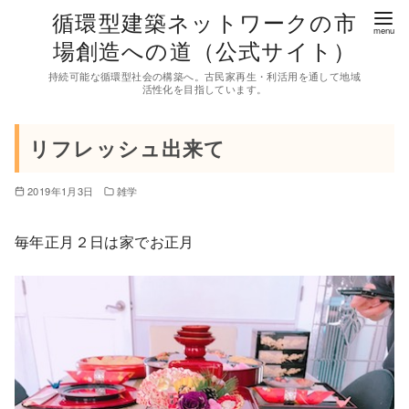
コ
循環型建築ネットワークの市
ン
場創造への道（公式サイト）
テ
持続可能な循環型社会の構築へ。古民家再生・利活用を通して地域
ン
活性化を目指しています。
ツ
へ
リフレッシュ出来て
移
動
2019年1月3日
雑学
毎年正月２日は家でお正月