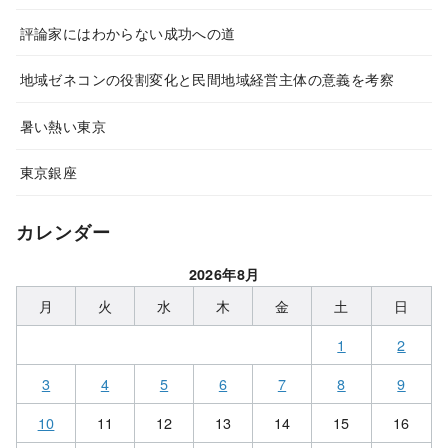
評論家にはわからない成功への道
地域ゼネコンの役割変化と民間地域経営主体の意義を考察
暑い熱い東京
東京銀座
カレンダー
2026年8月
月
火
水
木
金
土
日
1
2
3
4
5
6
7
8
9
10
11
12
13
14
15
16