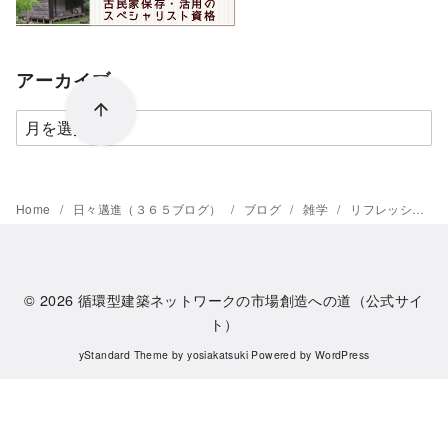
アーカイブ
ア
ー
カ
イ
Home
日々邁進（３６５ブログ）
ブログ
雑学
リフレッシュ出来て
ブ
© 2026
循環型建築ネットワークの市場創造への道（公式サイ
ト）
yStandard Theme
by
yosiakatsuki
Powered by
WordPress