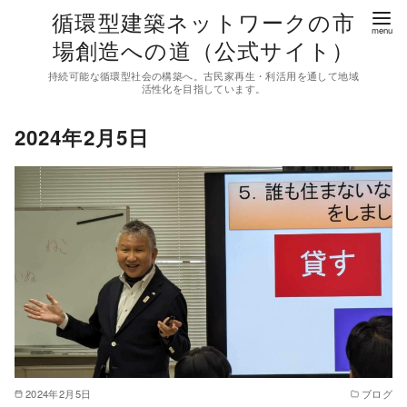
コ
循環型建築ネットワークの市
ン
場創造への道（公式サイト）
テ
持続可能な循環型社会の構築へ。古民家再生・利活用を通して地域
ン
活性化を目指しています。
ツ
2024年2月5日
へ
移
動
2024年2月5日
ブログ