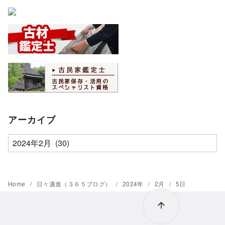
アーカイブ
ア
ー
カ
イ
Home
日々邁進（３６５ブログ）
2024年
2月
5日
ブ