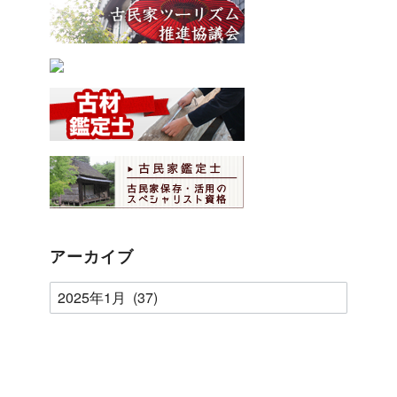
アーカイブ
ア
ー
カ
イ
ブ