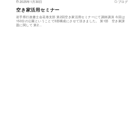
2025年1月30日
ブログ
空き家活用セミナー
岩手県行政書士会花巻支部 第2回空き家活用セミナーにて講師講演 今回は
150分の公園ということで3部構成にさせて頂きました。 第1部 空き家課
題に関して 第2…