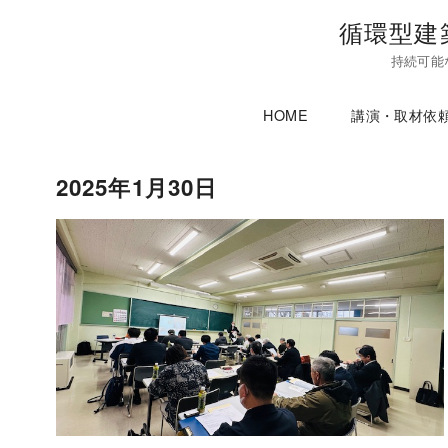
コ
循環型建
ン
持続可能
テ
ン
HOME
講演・取材依
ツ
へ
移
2025年1月30日
動