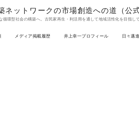
築ネットワークの市場創造への道（公
な循環型社会の構築へ。古民家再生・利活用を通して地域活性化を目指し
頼
メディア掲載履歴
井上幸一プロフィール
日々邁