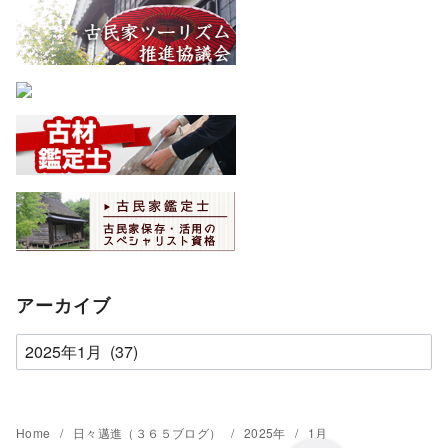
アーカイブ
ア
ー
カ
イ
Home
日々邁進（３６５ブログ）
2025年
1月