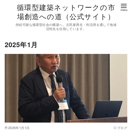
コ
循環型建築ネットワークの市
ン
場創造への道（公式サイト）
テ
持続可能な循環型社会の構築へ。古民家再生・利活用を通して地域
ン
活性化を目指しています。
ツ
2025年1月
へ
移
動
2025年1月1日
ブログ