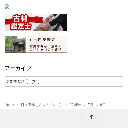
アーカイブ
ア
ー
カ
イ
Home
日々邁進（３６５ブログ）
2025年
7月
9日
ブ