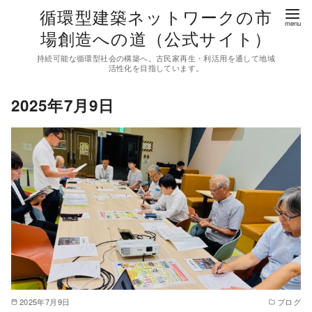
コ
循環型建築ネットワークの市
ン
場創造への道（公式サイト）
テ
持続可能な循環型社会の構築へ。古民家再生・利活用を通して地域
ン
活性化を目指しています。
ツ
2025年7月9日
へ
移
動
2025年7月9日
ブログ