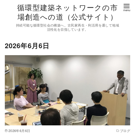
コ
循環型建築ネットワークの市
ン
場創造への道（公式サイト）
テ
持続可能な循環型社会の構築へ。古民家再生・利活用を通して地域
ン
活性化を目指しています。
ツ
2026年6月6日
へ
移
動
2026年6月6日
ブログ