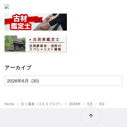
アーカイブ
ア
ー
カ
イ
Home
日々邁進（３６５ブログ）
2026年
6月
6日
ブ