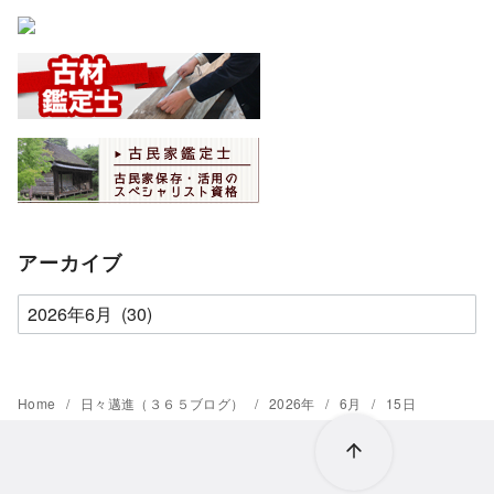
アーカイブ
ア
ー
カ
イ
Home
日々邁進（３６５ブログ）
2026年
6月
15日
ブ