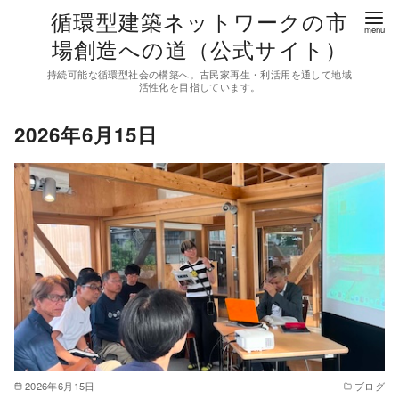
コ
循環型建築ネットワークの市
ン
場創造への道（公式サイト）
テ
持続可能な循環型社会の構築へ。古民家再生・利活用を通して地域
ン
活性化を目指しています。
ツ
2026年6月15日
へ
移
動
2026年6月15日
ブログ