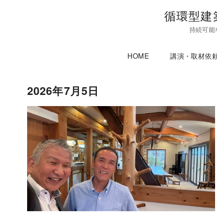
コ
循環型建
ン
持続可能
テ
ン
HOME
講演・取材依
ツ
へ
移
2026年7月5日
動