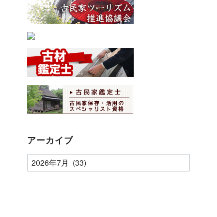
アーカイブ
ア
ー
カ
イ
ブ