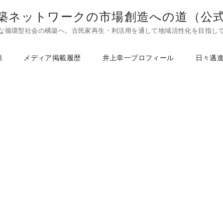
築ネットワークの市場創造への道（公
な循環型社会の構築へ。古民家再生・利活用を通して地域活性化を目指し
頼
メディア掲載履歴
井上幸一プロフィール
日々邁