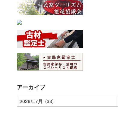
アーカイブ
ア
ー
カ
イ
ブ