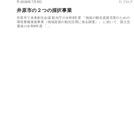
2026年7月9日
ブログ
井原市の２つの採択事業
井原市で未来創生会議 観光庁の令和8年度 『地域の観光資源充実のための
環境整備推進事業（地域資源の観光活用に係る調査）』 に続いて、国土交
通省の令和8年度 「…