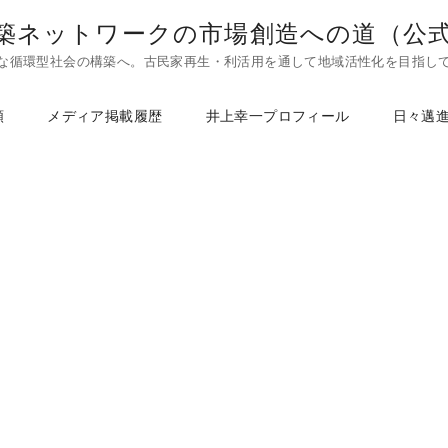
築ネットワークの市場創造への道（公
な循環型社会の構築へ。古民家再生・利活用を通して地域活性化を目指し
頼
メディア掲載履歴
井上幸一プロフィール
日々邁