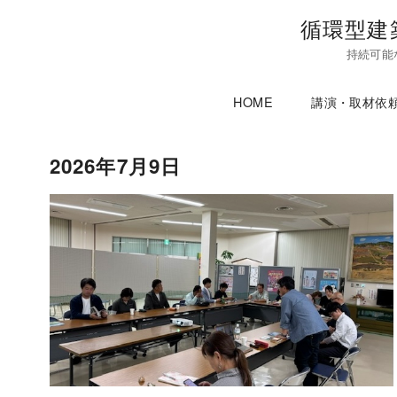
コ
循環型建
ン
持続可能
テ
ン
HOME
講演・取材依
ツ
へ
移
2026年7月9日
動