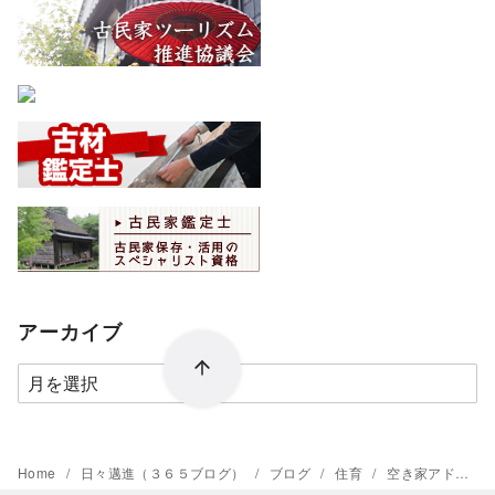
アーカイブ
ア
ー
カ
イ
Home
日々邁進（３６５ブログ）
ブログ
住育
空き家アドバイザー協議会の基