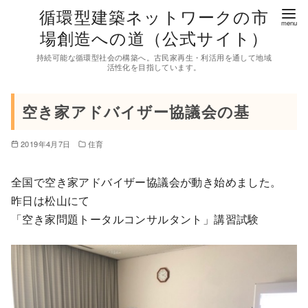
コ
循環型建築ネットワークの市
ン
場創造への道（公式サイト）
テ
持続可能な循環型社会の構築へ。古民家再生・利活用を通して地域
ン
活性化を目指しています。
ツ
へ
空き家アドバイザー協議会の基
移
動
2019年4月7日
住育
全国で空き家アドバイザー協議会が動き始めました。
昨日は松山にて
「空き家問題トータルコンサルタント」講習試験