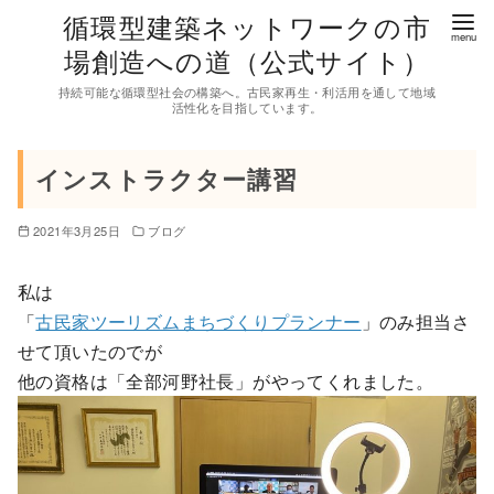
コ
循環型建築ネットワークの市
ン
場創造への道（公式サイト）
テ
持続可能な循環型社会の構築へ。古民家再生・利活用を通して地域
ン
活性化を目指しています。
ツ
へ
インストラクター講習
移
動
2021年3月25日
ブログ
私は
「
古民家ツーリズムまちづくりプランナー
」のみ担当さ
せて頂いたのでが
他の資格は「全部河野社長」がやってくれました。