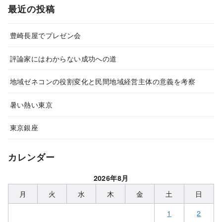
最近の投稿
豊崎長屋でプレゼン会
評論家にはわからない成功への道
地域ゼネコンの役割変化と民間地域経営主体の意義を考察
暑い熱い東京
東京銀座
カレンダー
2026年8月
月
火
水
木
金
土
日
1
2