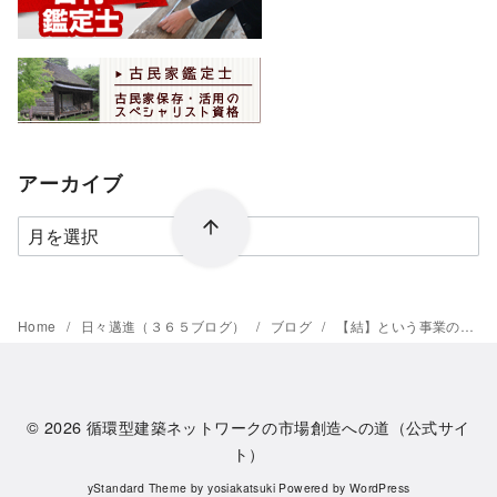
アーカイブ
ア
ー
カ
イ
Home
日々邁進（３６５ブログ）
ブログ
【結】という事業の社会公共性
ブ
© 2026
循環型建築ネットワークの市場創造への道（公式サイ
ト）
yStandard Theme
by
yosiakatsuki
Powered by
WordPress