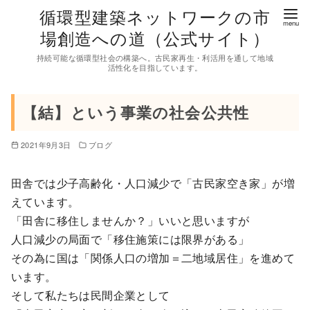
コ
循環型建築ネットワークの市
ン
場創造への道（公式サイト）
テ
持続可能な循環型社会の構築へ。古民家再生・利活用を通して地域
ン
活性化を目指しています。
ツ
へ
【結】という事業の社会公共性
移
動
2021年9月3日
ブログ
田舎では少子高齢化・人口減少で「古民家空き家」が増
えています。
「田舎に移住しませんか？」いいと思いますが
人口減少の局面で「移住施策には限界がある」
その為に国は「関係人口の増加＝二地域居住」を進めて
います。
そして私たちは民間企業として