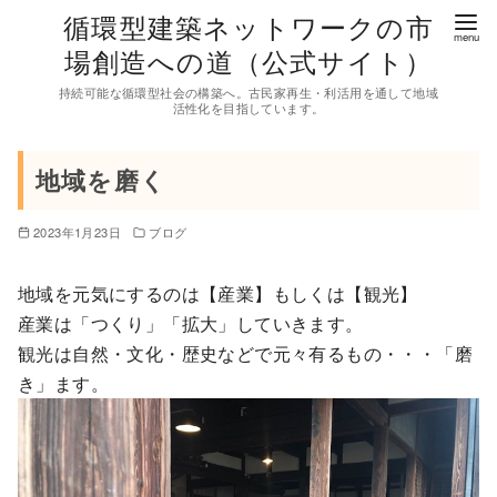
コ
循環型建築ネットワークの市
ン
場創造への道（公式サイト）
テ
持続可能な循環型社会の構築へ。古民家再生・利活用を通して地域
ン
活性化を目指しています。
ツ
へ
地域を磨く
移
動
2023年1月23日
ブログ
地域を元気にするのは【産業】もしくは【観光】
産業は「つくり」「拡大」していきます。
観光は自然・文化・歴史などで元々有るもの・・・「磨
き」ます。