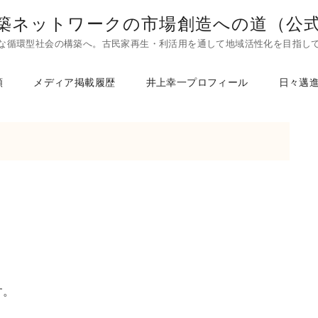
築ネットワークの市場創造への道（公
な循環型社会の構築へ。古民家再生・利活用を通して地域活性化を目指し
頼
メディア掲載履歴
井上幸一プロフィール
日々邁
す。