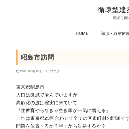
コ
循環型建
ン
持続可能
テ
ン
HOME
講演・取材依
ツ
へ
移
昭島市訪問
動
2023年6月27日
ブログ
東京都昭島市
人口は微減で済んでいますが
高齢化の波は確実に来ていて
『住教育やらなきゃ空き家が一気に増える』
これは東京都23区合わせて全ての区市町村の問題で
問題を放置するか？早くから対処するか？