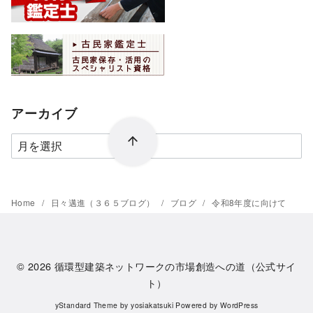
アーカイブ
ア
ー
カ
イ
Home
日々邁進（３６５ブログ）
ブログ
令和8年度に向けて
ブ
© 2026
循環型建築ネットワークの市場創造への道（公式サイ
ト）
yStandard Theme
by
yosiakatsuki
Powered by
WordPress