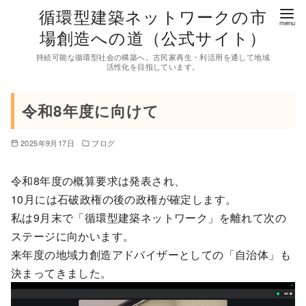
コ
循環型建築ネットワークの市
ン
場創造への道（公式サイト）
テ
持続可能な循環型社会の構築へ。古民家再生・利活用を通して地域
ン
活性化を目指しています。
ツ
へ
令和8年度に向けて
移
動
2025年9月17日
ブログ
令和8年度の概算要求は発表され、
10月には石破政権の後の政権が確定します。
私は9月末で「循環型建築ネットワーク」を離れて次の
ステージに向かいます。
来年度の地域力創造アドバイザーとしての「自治体」も
決まってきました。