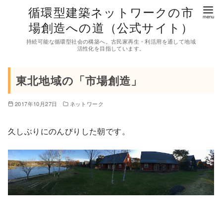
コ
循環型建築ネットワークの市
ン
場創造への道（公式サイト）
テ
持続可能な循環型社会の構築へ。古民家再生・利活用を通して地域
ン
活性化を目指しています。
ツ
へ
東北地域の「市場創造」
移
動
2017年10月27日
ネットワーク
久しぶりにのんびりした朝です。