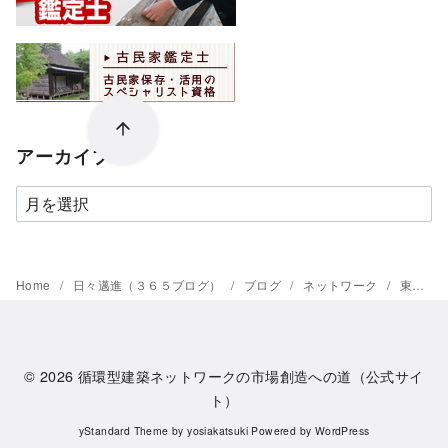
アーカイブ
ア
ー
カ
イ
Home
日々邁進（３６５ブログ）
ブログ
ネットワーク
東北地域の「市場創造」
ブ
© 2026
循環型建築ネットワークの市場創造への道（公式サイ
ト）
yStandard Theme
by
yosiakatsuki
Powered by
WordPress