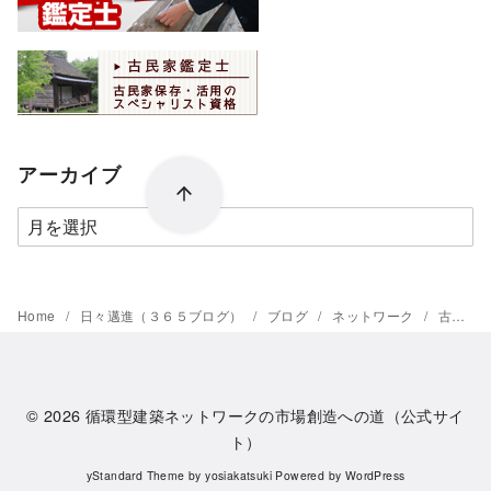
アーカイブ
ア
ー
カ
イ
Home
日々邁進（３６５ブログ）
ブログ
ネットワーク
古民家の調査と再築
ブ
© 2026
循環型建築ネットワークの市場創造への道（公式サイ
ト）
yStandard Theme
by
yosiakatsuki
Powered by
WordPress