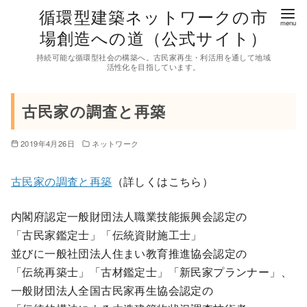
コ
循環型建築ネットワークの市
ン
場創造への道（公式サイト）
テ
持続可能な循環型社会の構築へ。古民家再生・利活用を通して地域
ン
活性化を目指しています。
ツ
へ
古民家の調査と再築
移
動
2019年4月26日
ネットワーク
古民家の調査と再築
（詳しくはこちら）
内閣府認定一般財団法人職業技能振興会認定の
「古民家鑑定士」「伝統資財施工士」
並びに一般社団法人住まい教育推進協会認定の
「伝統再築士」「古材鑑定士」「新民家プランナー」、
一般財団法人全国古民家再生協会認定の