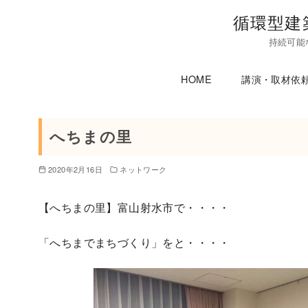
コ
循環型建
ン
持続可能
テ
ン
HOME
講演・取材依
ツ
へ
移
へちまの里
動
2020年2月16日
ネットワーク
【へちまの里】富山射水市で・・・・
「へちまでまちづくり」をと・・・・