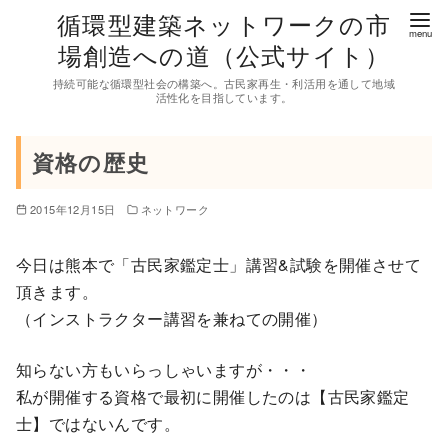
コ
循環型建築ネットワークの市
ン
場創造への道（公式サイト）
テ
持続可能な循環型社会の構築へ。古民家再生・利活用を通して地域
ン
活性化を目指しています。
ツ
へ
資格の歴史
移
動
2015年12月15日
ネットワーク
今日は熊本で「古民家鑑定士」講習&試験を開催させて
頂きます。
（インストラクター講習を兼ねての開催）
知らない方もいらっしゃいますが・・・
私が開催する資格で最初に開催したのは【古民家鑑定
士】ではないんです。