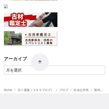
アーカイブ
ア
ー
カ
イ
Home
日々邁進（３６５ブログ）
ブログ
社会公共性
胎内市で考えてみた
ブ