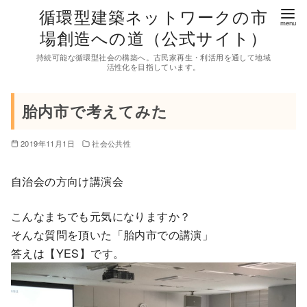
コ
循環型建築ネットワークの市
ン
場創造への道（公式サイト）
テ
持続可能な循環型社会の構築へ。古民家再生・利活用を通して地域
ン
活性化を目指しています。
ツ
へ
胎内市で考えてみた
移
動
2019年11月1日
社会公共性
自治会の方向け講演会
こんなまちでも元気になりますか？
そんな質問を頂いた「胎内市での講演」
答えは【YES】です。