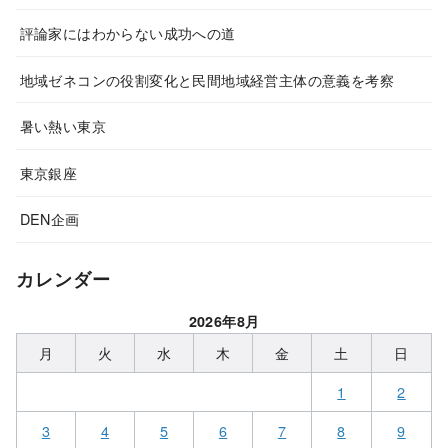
評論家にはわからない成功への道
地域ゼネコンの役割変化と民間地域経営主体の意義を考察
暑い熱い東京
東京銀座
DEN企画
カレンダー
2026年8月
月
火
水
木
金
土
日
1
2
3
4
5
6
7
8
9