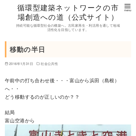
コ
循環型建築ネットワークの市
ン
場創造への道（公式サイト）
テ
持続可能な循環型社会の構築へ。古民家再生・利活用を通して地域
ン
活性化を目指しています。
ツ
へ
移動の半日
移
動
2016年1月31日
社会公共性
午前中の打ち合わせ後・・・富山から浜田（島根）
へ・・
どう移動するのが正しいのか？？
結局
富山空港から