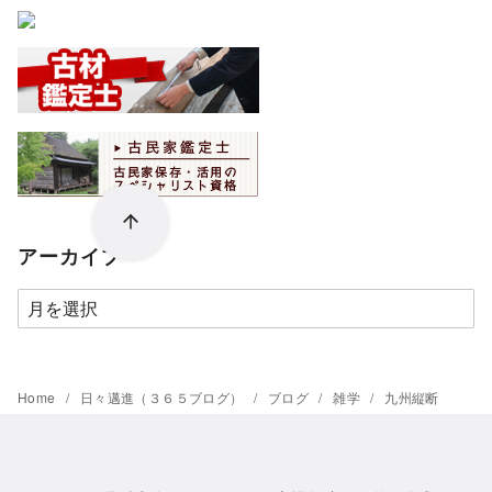
アーカイブ
ア
ー
カ
イ
Home
日々邁進（３６５ブログ）
ブログ
雑学
九州縦断
ブ