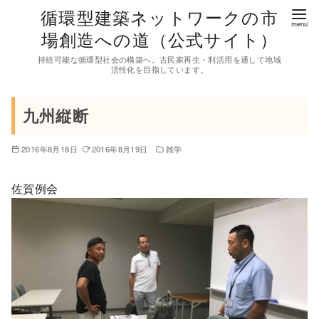
コ
循環型建築ネットワークの市
ン
場創造への道（公式サイト）
テ
持続可能な循環型社会の構築へ。古民家再生・利活用を通して地域
ン
活性化を目指しています。
ツ
へ
九州縦断
移
動
2016年8月18日
2016年8月19日
雑学
佐賀例会