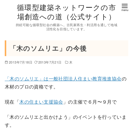
コ
循環型建築ネットワークの市
ン
場創造への道（公式サイト）
テ
持続可能な循環型社会の構築へ。古民家再生・利活用を通して地域
ン
活性化を目指しています。
ツ
へ
「木のソムリエ」の今後
移
動
2013年7月18日
2013年7月21日
木
「木のソムリエ」は一般社団法人住まい教育推進協会
の
木材のプロの資格です。
現在「
木の住まい支援協会
」の主催で６月〜９月で
「木のソムリエと出かけよう」のイベントを行っていま
す。