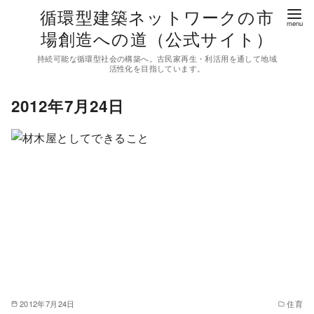
コ
循環型建築ネットワークの市
ン
場創造への道（公式サイト）
テ
持続可能な循環型社会の構築へ。古民家再生・利活用を通して地域
ン
活性化を目指しています。
ツ
2012年7月24日
へ
移
動
2012年7月24日
住育