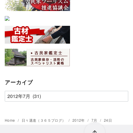
アーカイブ
ア
ー
カ
イ
Home
日々邁進（３６５ブログ）
2012年
7月
24日
ブ