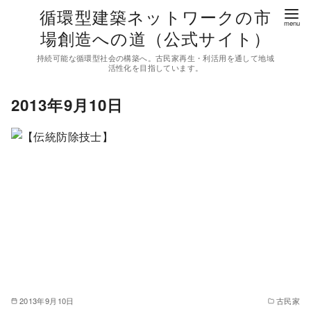
コ
循環型建築ネットワークの市
ン
場創造への道（公式サイト）
テ
持続可能な循環型社会の構築へ。古民家再生・利活用を通して地域
ン
活性化を目指しています。
ツ
2013年9月10日
へ
移
動
2013年9月10日
古民家