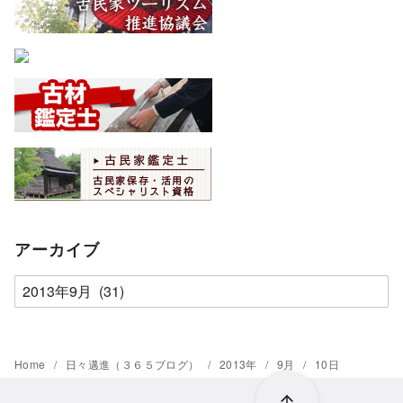
アーカイブ
ア
ー
カ
イ
Home
日々邁進（３６５ブログ）
2013年
9月
10日
ブ