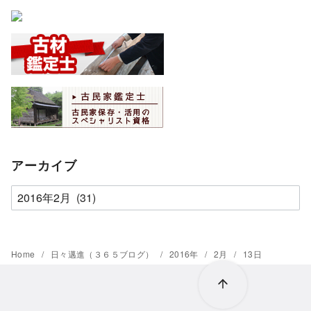
アーカイブ
ア
ー
カ
イ
Home
日々邁進（３６５ブログ）
2016年
2月
13日
ブ