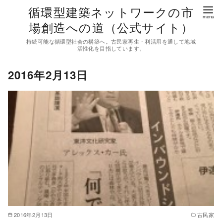
コ
循環型建築ネットワークの市
ン
場創造への道（公式サイト）
テ
持続可能な循環型社会の構築へ。古民家再生・利活用を通して地域
ン
活性化を目指しています。
ツ
2016年2月13日
へ
移
動
2016年2月13日
古民家