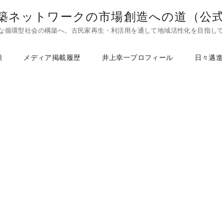
築ネットワークの市場創造への道（公
な循環型社会の構築へ。古民家再生・利活用を通して地域活性化を目指し
頼
メディア掲載履歴
井上幸一プロフィール
日々邁