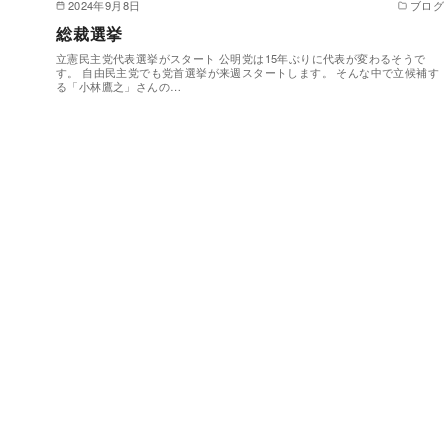
2024年9月8日
ブログ
総裁選挙
立憲民主党代表選挙がスタート 公明党は15年ぶりに代表が変わるそうで
す。 自由民主党でも党首選挙が来週スタートします。 そんな中で立候補す
る「小林鷹之」さんの…