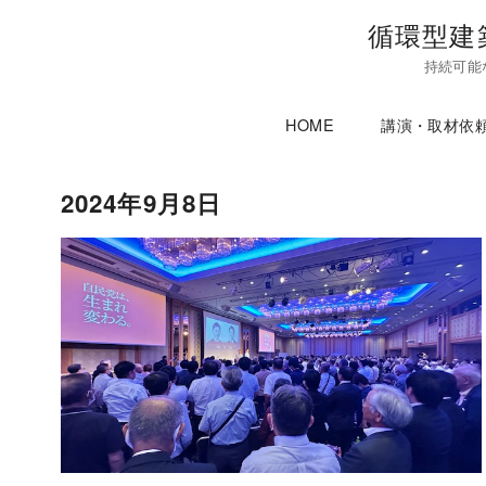
コ
循環型建
ン
持続可能
テ
ン
HOME
講演・取材依
ツ
へ
移
2024年9月8日
動