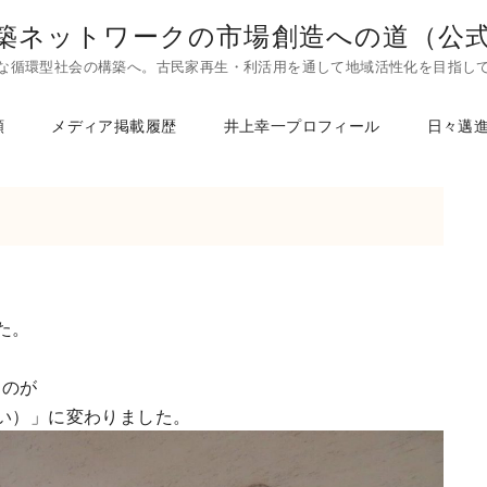
築ネットワークの市場創造への道（公
な循環型社会の構築へ。古民家再生・利活用を通して地域活性化を目指し
頼
メディア掲載履歴
井上幸一プロフィール
日々邁
た。
たのが
いい）」に変わりました。