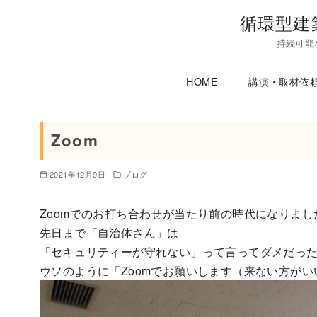
コ
循環型建
ン
持続可能
テ
ン
HOME
講演・取材依
ツ
へ
移
Zoom
動
2021年12月9日
ブログ
Zoomでのお打ち合わせが当たり前の時代になりまし
先日まで「自治体さん」は
「セキュリティーが守れない」って言ってダメだっ
ウソのように「Zoomでお願いします（来ない方が