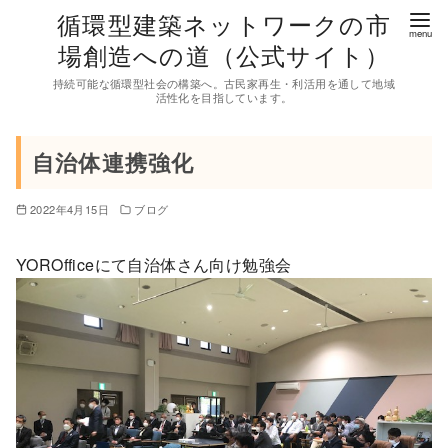
コ
循環型建築ネットワークの市
ン
場創造への道（公式サイト）
テ
持続可能な循環型社会の構築へ。古民家再生・利活用を通して地域
ン
活性化を目指しています。
ツ
へ
自治体連携強化
移
動
2022年4月15日
ブログ
YOROfficeにて自治体さん向け勉強会