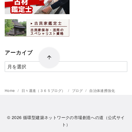
アーカイブ
ア
ー
カ
イ
Home
日々邁進（３６５ブログ）
ブログ
自治体連携強化
ブ
© 2026
循環型建築ネットワークの市場創造への道（公式サイ
ト）