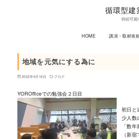
コ
循環型建
ン
持続可能
テ
ン
HOME
講演・取材依
ツ
へ
移
地域を元気にする為に
動
2022年4月16日
ブログ
YOROfficeでの勉強会２日目
初日と
少人数
「数年
（新宿