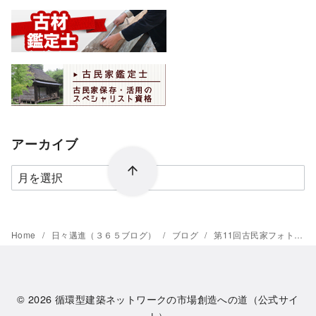
アーカイブ
ア
ー
カ
イ
Home
日々邁進（３６５ブログ）
ブログ
第11回古民家フォト甲子園
ブ
© 2026
循環型建築ネットワークの市場創造への道（公式サイ
ト）