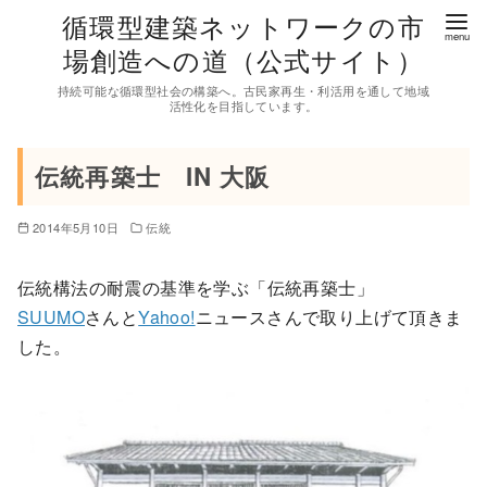
コ
循環型建築ネットワークの市
ン
場創造への道（公式サイト）
テ
持続可能な循環型社会の構築へ。古民家再生・利活用を通して地域
ン
活性化を目指しています。
ツ
へ
伝統再築士 IN 大阪
移
動
2014年5月10日
伝統
伝統構法の耐震の基準を学ぶ「伝統再築士」
SUUMO
さんと
Yahoo!
ニュースさんで取り上げて頂きま
した。