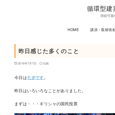
コ
循環型建
ン
持続可能
テ
ン
HOME
講演・取材依
ツ
へ
移
昨日感じた多くのこと
動
2015年7月7日
伝統
今日は
七夕です
。
昨日はいろいろなことがありました。
まずは・・・ギリシャの国民投票