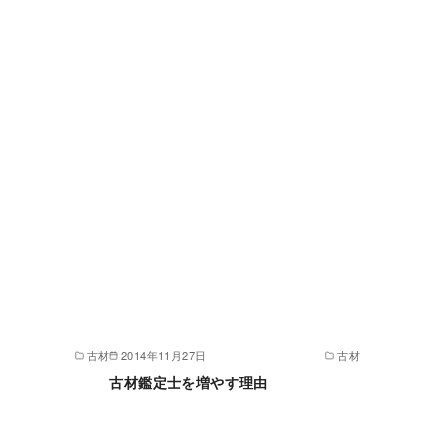
古材
2014年11月27日
古材
古材鑑定士を増やす理由