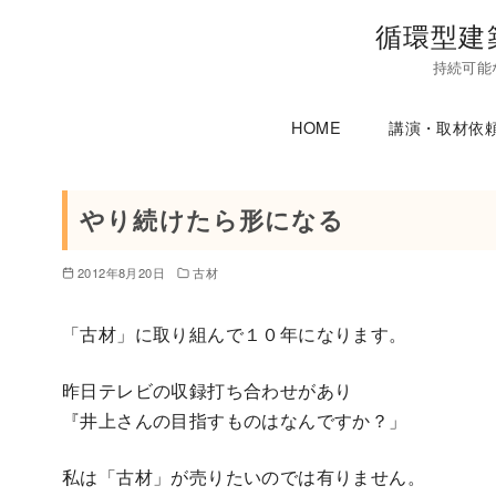
コ
循環型建
ン
持続可能
テ
ン
HOME
講演・取材依
ツ
へ
移
やり続けたら形になる
動
2012年8月20日
古材
「古材」に取り組んで１０年になります。
昨日テレビの収録打ち合わせがあり
『井上さんの目指すものはなんですか？」
私は「古材」が売りたいのでは有りません。