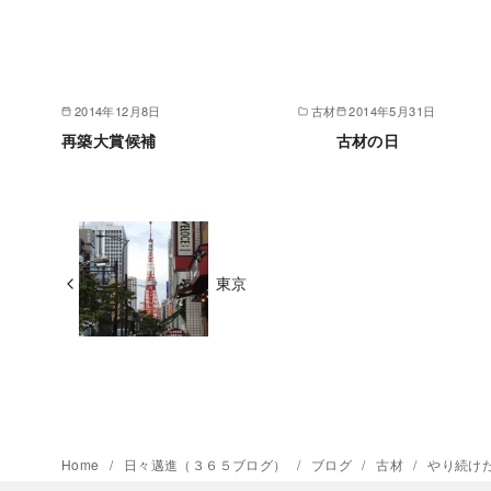
2014年12月8日
古材
2014年5月31日
再築大賞候補
古材の日
東京
Home
日々邁進（３６５ブログ）
ブログ
古材
やり続け