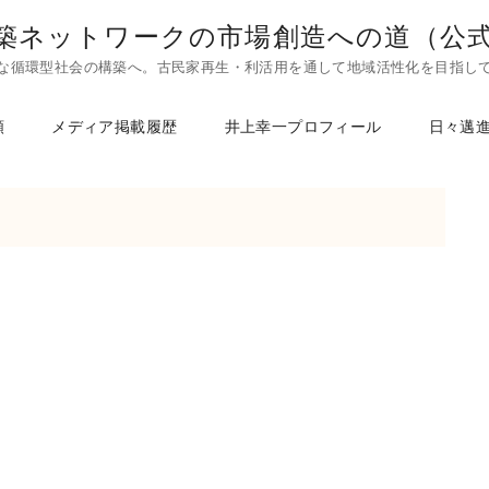
築ネットワークの市場創造への道（公
な循環型社会の構築へ。古民家再生・利活用を通して地域活性化を目指し
頼
メディア掲載履歴
井上幸一プロフィール
日々邁