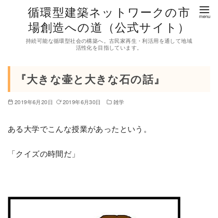
コ
循環型建築ネットワークの市
ン
場創造への道（公式サイト）
テ
持続可能な循環型社会の構築へ。古民家再生・利活用を通して地域
ン
活性化を目指しています。
ツ
へ
『大きな壷と大きな石の話』
移
動
2019年6月20日
2019年6月30日
雑学
ある大学でこんな授業があったという。
「クイズの時間だ」