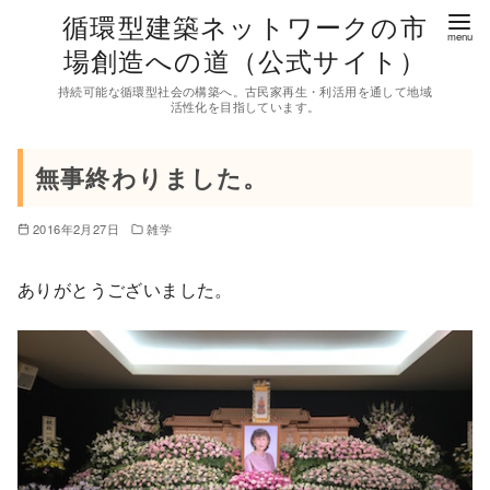
コ
循環型建築ネットワークの市
ン
場創造への道（公式サイト）
テ
持続可能な循環型社会の構築へ。古民家再生・利活用を通して地域
ン
活性化を目指しています。
ツ
へ
無事終わりました。
移
動
2016年2月27日
雑学
ありがとうございました。