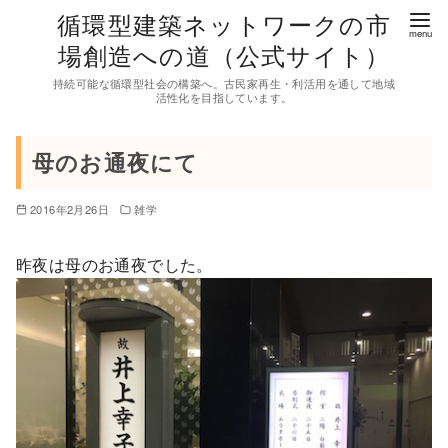
コ
循環型建築ネットワークの市
ン
場創造への道（公式サイト）
テ
持続可能な循環型社会の構築へ。古民家再生・利活用を通して地域
ン
活性化を目指しています。
ツ
へ
母のお通夜にて
移
動
2016年2月26日
雑学
昨夜は母のお通夜でした。