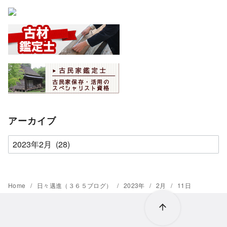
アーカイブ
ア
ー
カ
イ
Home
日々邁進（３６５ブログ）
2023年
2月
11日
ブ