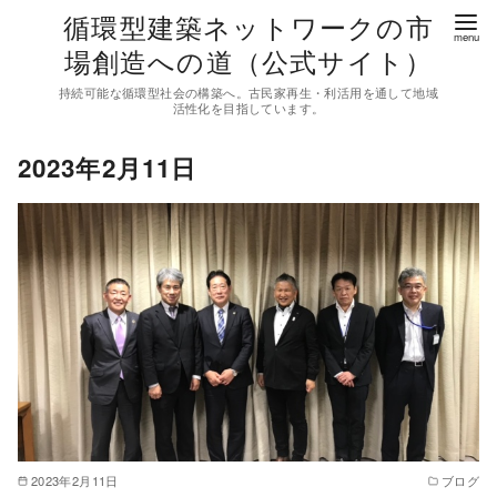
コ
循環型建築ネットワークの市
ン
場創造への道（公式サイト）
テ
持続可能な循環型社会の構築へ。古民家再生・利活用を通して地域
ン
活性化を目指しています。
ツ
2023年2月11日
へ
移
動
2023年2月11日
ブログ