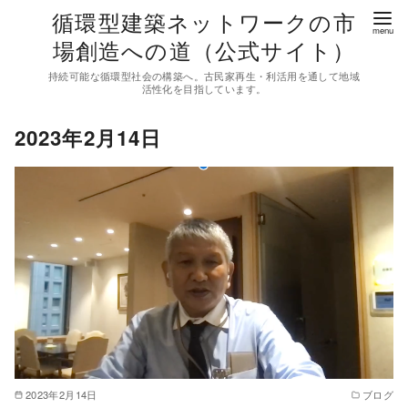
コ
循環型建築ネットワークの市
ン
場創造への道（公式サイト）
テ
持続可能な循環型社会の構築へ。古民家再生・利活用を通して地域
ン
活性化を目指しています。
ツ
2023年2月14日
へ
移
動
2023年2月14日
ブログ