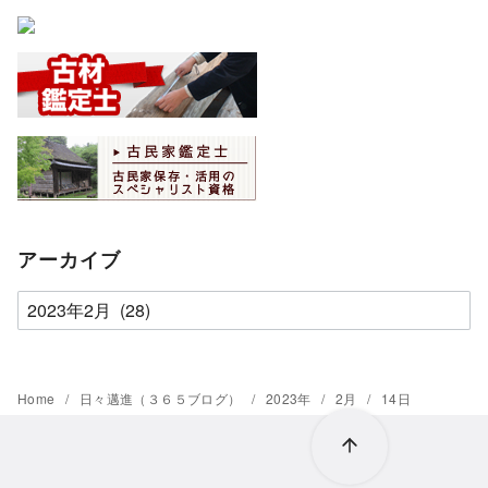
アーカイブ
ア
ー
カ
イ
Home
日々邁進（３６５ブログ）
2023年
2月
14日
ブ