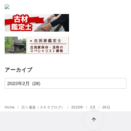
アーカイブ
ア
ー
カ
イ
Home
日々邁進（３６５ブログ）
2023年
2月
26日
ブ