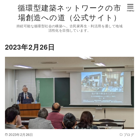
コ
循環型建築ネットワークの市
ン
場創造への道（公式サイト）
テ
持続可能な循環型社会の構築へ。古民家再生・利活用を通して地域
ン
活性化を目指しています。
ツ
2023年2月26日
へ
移
動
2023年2月26日
ブログ