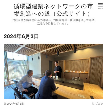
コ
循環型建築ネットワークの市
ン
場創造への道（公式サイト）
テ
持続可能な循環型社会の構築へ。古民家再生・利活用を通して地域
ン
活性化を目指しています。
ツ
2024年6月3日
へ
移
動
2024年6月3日
ブログ