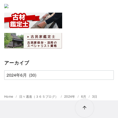
アーカイブ
ア
ー
カ
イ
Home
日々邁進（３６５ブログ）
2024年
6月
3日
ブ