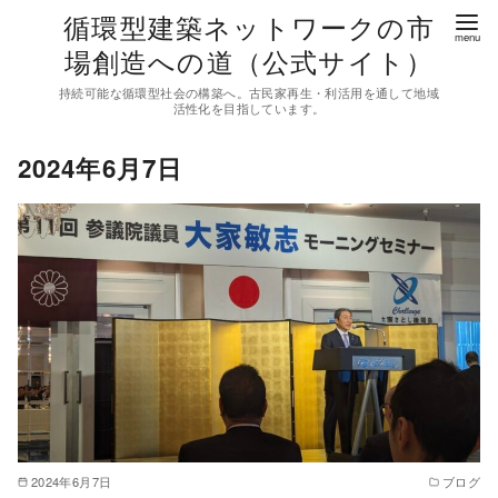
コ
循環型建築ネットワークの市
ン
場創造への道（公式サイト）
テ
持続可能な循環型社会の構築へ。古民家再生・利活用を通して地域
ン
活性化を目指しています。
ツ
2024年6月7日
へ
移
動
2024年6月7日
ブログ