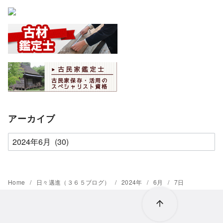
アーカイブ
ア
ー
カ
イ
Home
日々邁進（３６５ブログ）
2024年
6月
7日
ブ