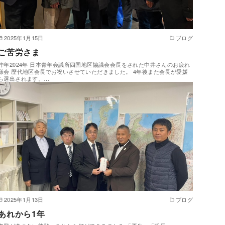
2025年1月15日
ブログ
ご苦労さま
昨年2024年 日本青年会議所四国地区協議会会長をされた中井さんのお疲れ
様会 歴代地区会長でお祝いさせていただきました。 4年後また会長が愛媛
ら選出されます。…
2025年1月13日
ブログ
あれから1年