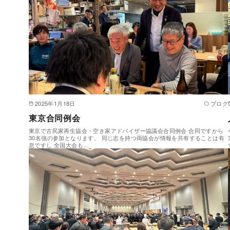
2025年1月18日
ブログ
東京合同例会
東京で古民家再生協会・空き家アドバイザー協議会合同例会 合同ですから
30名強の参加となります。 同じ志を持つ両協会が情報を共有することは有
息ですし 全国大会も…