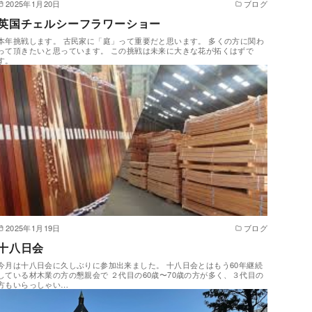
2025年1月20日
ブログ
英国チェルシーフラワーショー
本年挑戦します。 古民家に「庭」って重要だと思います。 多くの方に関わ
って頂きたいと思っています。 この挑戦は未来に大きな花が拓くはずで
す。
2025年1月19日
ブログ
十八日会
今月は十八日会に久しぶりに参加出来ました。 十八日会とはもう60年継続
している材木業の方の懇親会で ２代目の60歳〜70歳の方が多く、３代目の
方もいらっしゃい…