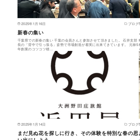
2025年1月16日
ブログ
新春の集い
千葉県での新春の集い 千葉の会員さんと参加させて頂きました。 石井支部
長の「背中で引っ張る」姿勢で市場創造が着実に出来てきています。 元禄5
年創業のコツコツ積…
2025年1月14日
ブログ
まだ見ぬ花を探しに行き、その体験を特別な春の思
い出にしよう