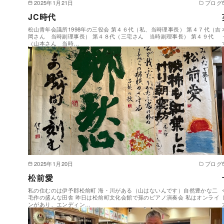
2025年1月21日
ブログ
JC時代
松山青年会議所1998年の三役会 第４６代（私、当時理事長） 第４７代（吉
岡さん 当時副理事長） 第４８代（三宅さん 当時副理事長） 第４９代
（山本さん 当時…
2025年1月20日
ブログ
松前愛
私の住むのは伊予郡松前町 海・川がある（山はないんです）自然豊かな二
毛作の盛んな田舎 昨日は松前町文化会館で孫のピアノ演奏会 私はオンライ
ンがあり、エンディン…