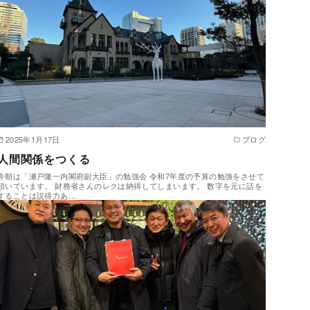
2025年1月17日
ブログ
人間関係をつくる
今朝は「瀬戸隆一内閣府副大臣」の勉強会 令和7年度の予算の勉強をさせて
頂いています。 財務省さんのレクは納得してしまいます。 数字を元に話を
することは説得力あ…