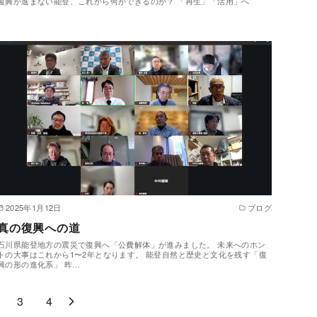
復興が進まない能登、これから何ができるのか？ 「再生」「活用」へ
2025年1月12日
ブログ
真の復興への道
石川県能登地方の震災で復興へ「公費解体」が進みました。 未来へのホン
トの大事はこれから1〜2年となります。 能登自然と歴史と文化を残す「復
興の形の進化系」 昨…
3
4