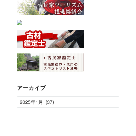
アーカイブ
ア
ー
カ
イ
ブ