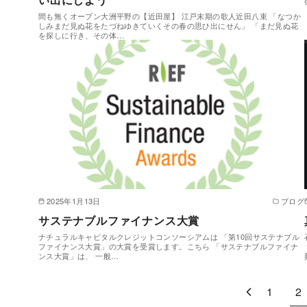
間も無くオープン大洲平野の【近田屋】 江戸末期の歌人近田八束 「なつか
しみまだ見ぬ花をたづねゆきていくその春の思ひ出にせん」 「まだ見ぬ花
を探しに行き、その体…
2025年1月13日
ブログ
サステナブルファイナンス大賞
ナチュラルキャピタルクレジットコンソーシアムは 「第10回サステナブル
ファイナンス大賞」の大賞を受賞します。こちら 「サステナブルファイナ
ンス大賞」は、 一般…
1
2