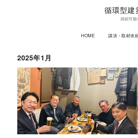
コ
循環型建
ン
持続可能
テ
ン
HOME
講演・取材依
ツ
へ
移
2025年1月
動