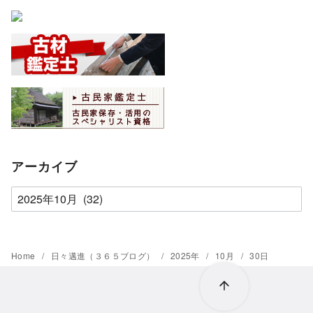
アーカイブ
ア
ー
カ
イ
Home
日々邁進（３６５ブログ）
2025年
10月
30日
ブ