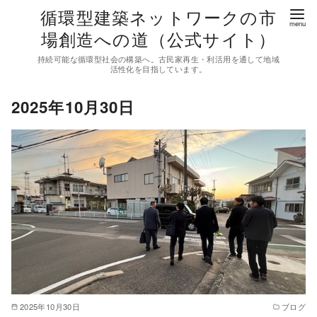
コ
循環型建築ネットワークの市
ン
場創造への道（公式サイト）
テ
持続可能な循環型社会の構築へ。古民家再生・利活用を通して地域
ン
活性化を目指しています。
ツ
2025年10月30日
へ
移
動
2025年10月30日
ブログ